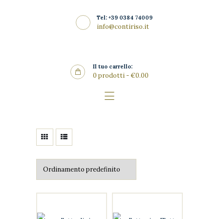
Home
Tel: +39 0384 74009
La Riseria
info@contiriso.it
CONTIRISO
I Risi
Punto Vendita
Il tuo carrello:
0 prodotti
-
€0.00
Gallery
SHOP
News
Contatti