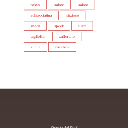
rosso
salate
salato
schiacciatina
sfiziose
snack
speck
sushi
tagliolini
zafferano
zucca
zucchine
Riseria dal 1968