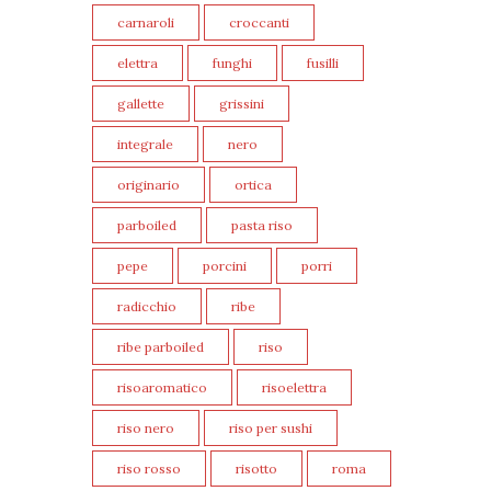
carnaroli
croccanti
elettra
funghi
fusilli
gallette
grissini
integrale
nero
originario
ortica
parboiled
pasta riso
pepe
porcini
porri
radicchio
ribe
ribe parboiled
riso
risoaromatico
risoelettra
riso nero
riso per sushi
riso rosso
risotto
roma