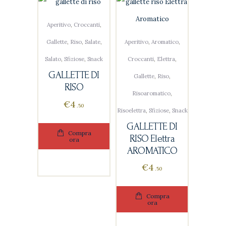
Aperitivo
,
Croccanti
,
Gallette
,
Riso
,
Salate
,
Aperitivo
,
Aromatico
,
Salato
,
Sfiziose
,
Snack
Croccanti
,
Elettra
,
GALLETTE DI
Gallette
,
Riso
,
RISO
Risoaromatico
,
€
4
50
Risoelettra
,
Sfiziose
,
Snack
GALLETTE DI
Compra
RISO Elettra
ora
AROMATICO
€
4
50
Compra
ora