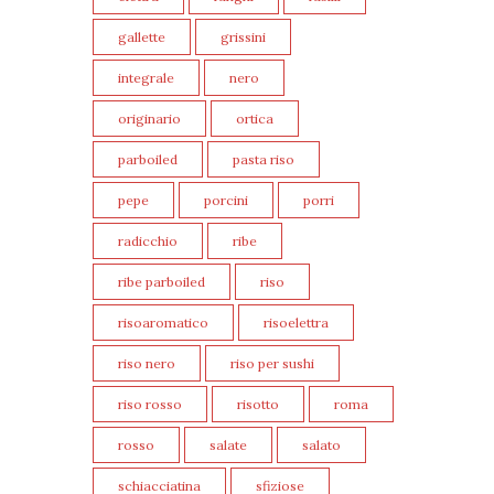
gallette
grissini
integrale
nero
originario
ortica
parboiled
pasta riso
pepe
porcini
porri
radicchio
ribe
ribe parboiled
riso
risoaromatico
risoelettra
riso nero
riso per sushi
riso rosso
risotto
roma
rosso
salate
salato
schiacciatina
sfiziose