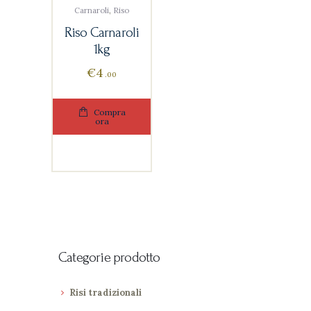
Carnaroli
,
Riso
Riso Carnaroli
1kg
€
4
00
Compra
ora
Categorie prodotto
Risi tradizionali