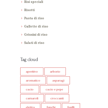
Risi speciali
Risotti
Pasta di riso
Gallette di riso
Grissini di riso
Salati di riso
Tag cloud
aperitivo
arborio
aromatico
asparagi
cacio
cacio e pepe
carnaroli
croccanti
elettra
funghi
fusilli