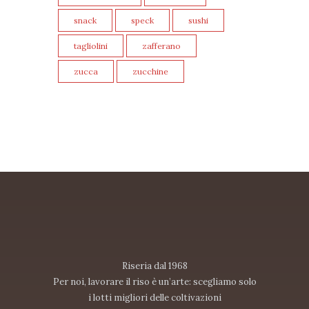
snack
speck
sushi
tagliolini
zafferano
zucca
zucchine
Riseria dal 1968
Per noi, lavorare il riso è un’arte: scegliamo solo
i lotti migliori delle coltivazioni