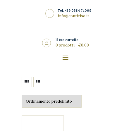
Home
Tel: +39 0384 74009
La Riseria
info@contiriso.it
CONTIRISO
I Risi
Punto Vendita
Il tuo carrello:
0 prodotti
-
€0.00
Gallery
SHOP
News
Contatti