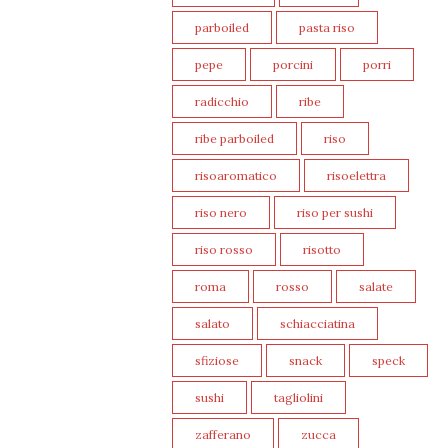
parboiled
pasta riso
pepe
porcini
porri
radicchio
ribe
ribe parboiled
riso
risoaromatico
risoelettra
riso nero
riso per sushi
riso rosso
risotto
roma
rosso
salate
salato
schiacciatina
sfiziose
snack
speck
sushi
tagliolini
zafferano
zucca