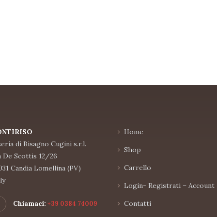
ONTIRISO
Home
eria di Bisagno Cugini s.r.l.
Shop
a De Scottis 12/26
Carrello
031 Candia Lomellina (PV)
ly
Login- Registrati – Account
Contatti
Chiamaci:
+39 0384 74009