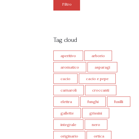
Filtro
Tag cloud
aperitivo
arborio
aromatico
asparagi
cacio
cacio e pepe
carnaroli
croccanti
elettra
funghi
fusilli
gallette
grissini
integrale
nero
originario
ortica