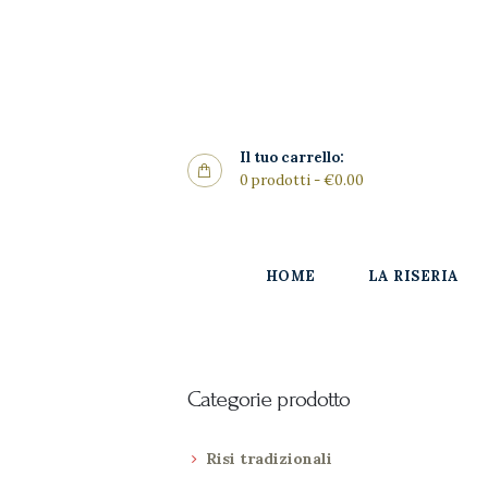
Home
La Riseria
CONTIRISO
I Risi
Il tuo carrello:
0 prodotti
-
€0.00
Punto
Vendita
HOME
LA RISERIA
Gallery
SHOP
News
Categorie prodotto
Contatti
Risi tradizionali