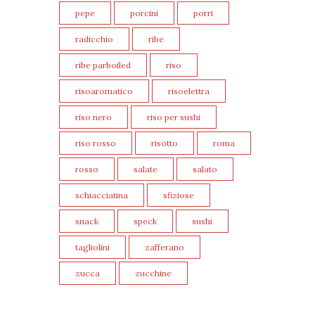
pepe
porcini
porri
radicchio
ribe
ribe parboiled
riso
risoaromatico
risoelettra
riso nero
riso per sushi
riso rosso
risotto
roma
rosso
salate
salato
schiacciatina
sfiziose
snack
speck
sushi
tagliolini
zafferano
zucca
zucchine