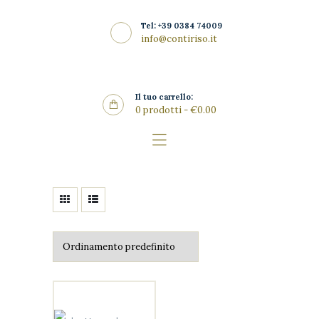
Home
Tel: +39 0384 74009
La Riseria
info@contiriso.it
CONTIRISO
I Risi
Punto Vendita
Il tuo carrello:
0 prodotti
-
€0.00
Gallery
SHOP
News
Contatti