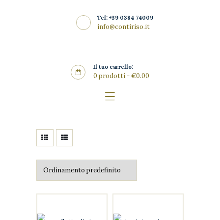
Home
Tel: +39 0384 74009
La Riseria
info@contiriso.it
CONTIRISO
I Risi
Punto Vendita
Il tuo carrello:
0 prodotti
-
€0.00
Gallery
SHOP
News
Contatti