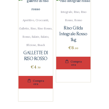
Integrale
,
Riso
,
Riso
Aperitivo
,
Croccanti
,
Rosso
,
Rosso
Riso Gilda
Gallette
,
Riso
,
Riso Rosso
,
Integrale Rosso
Rosso
,
Salate
,
Salato
,
1kg
Sfiziose
,
Snack
€
6
00
GALLETTE DI
RISO ROSSO
Compra
ora
€
4
50
Compra
ora