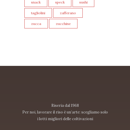
snack
speck
sushi
tagliolini
zafferano
zucca
zucchine
Riseria dal 1968
Per noi, lavorare il riso è un’arte: scegliamo solo
i lotti migliori delle coltivazioni