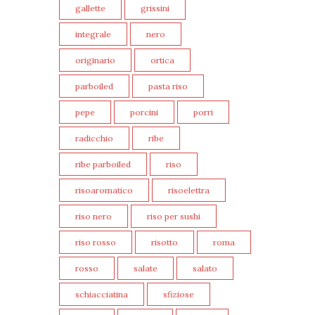
gallette
grissini
integrale
nero
originario
ortica
parboiled
pasta riso
pepe
porcini
porri
radicchio
ribe
ribe parboiled
riso
risoaromatico
risoelettra
riso nero
riso per sushi
riso rosso
risotto
roma
rosso
salate
salato
schiacciatina
sfiziose