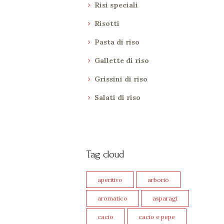
Risi speciali
Risotti
Pasta di riso
Gallette di riso
Grissini di riso
Salati di riso
Tag cloud
aperitivo
arborio
aromatico
asparagi
cacio
cacio e pepe