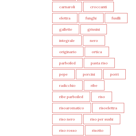
carnaroli
croccanti
elettra
funghi
fusilli
gallette
grissini
integrale
nero
originario
ortica
parboiled
pasta riso
pepe
porcini
porri
radicchio
ribe
ribe parboiled
riso
risoaromatico
risoelettra
riso nero
riso per sushi
riso rosso
risotto