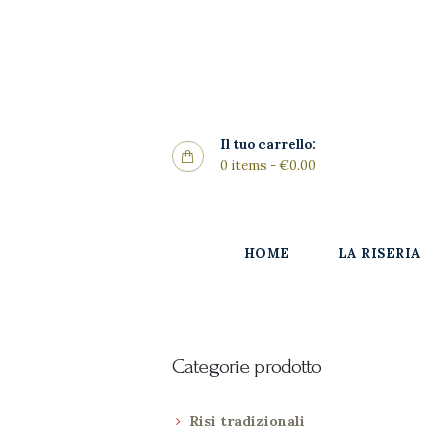
Home
La Riseria
CONTIRISO
I Risi
Il tuo carrello:
0 items
-
€0.00
Punto
Vendita
HOME
LA RISERIA
Gallery
SHOP
News
Categorie prodotto
Contatti
Risi tradizionali