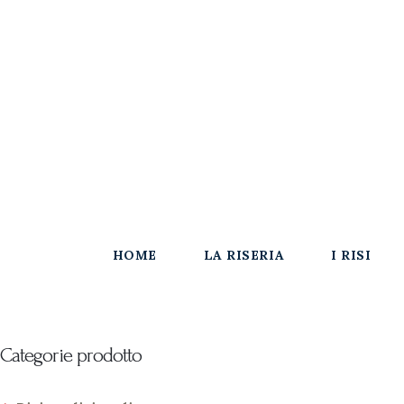
Home
La Riseria
CONTIRISO
I Risi
Punto Vendita
Gallery
SHOP
News
HOME
LA RISERIA
I RISI
Contatti
Categorie prodotto