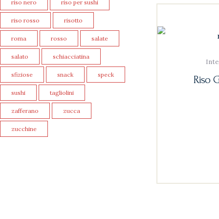
riso nero
riso per sushi
riso rosso
risotto
roma
rosso
salate
salato
schiacciatina
Inte
sfiziose
snack
speck
Riso G
sushi
tagliolini
zafferano
zucca
zucchine