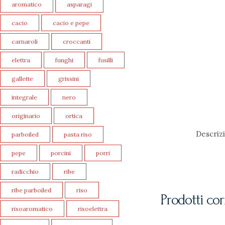
aromatico
asparagi
cacio
cacio e pepe
carnaroli
croccanti
elettra
funghi
fusilli
gallette
grissini
integrale
nero
originario
ortica
Descriz
parboiled
pasta riso
pepe
porcini
porri
radicchio
ribe
ribe parboiled
riso
Prodotti cor
risoaromatico
risoelettra