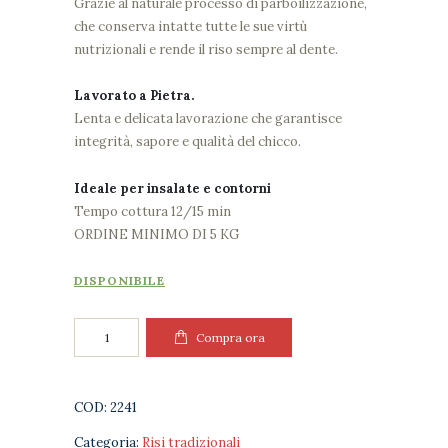
Grazie al naturale processo di parboilizzazione,
che conserva intatte tutte le sue virtù
nutrizionali e rende il riso sempre al dente.
Lavorato a Pietra.
Lenta e delicata lavorazione che garantisce
integrità, sapore e qualità del chicco.
Ideale per insalate e contorni
Tempo cottura 12/15 min
ORDINE MINIMO DI 5 KG
DISPONIBILE
Riso
Compra ora
Ribe
Parboiled
1kg
COD:
2241
quantità
Categoria:
Risi tradizionali