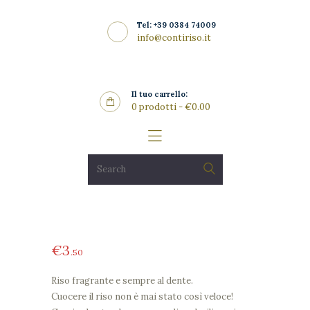
Home
Tel: +39 0384 74009
La Riseria
info@contiriso.it
CONTIRISO
I Risi
Punto Vendita
Il tuo carrello:
0 prodotti
-
€0.00
Gallery
SHOP
News
Contatti
€
3
50
Riso fragrante e sempre al dente.
Cuocere il riso non è mai stato così veloce!