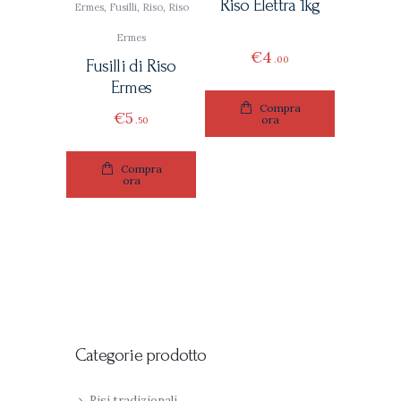
Riso Elettra 1kg
Ermes
,
Fusilli
,
Riso
,
Riso
Ermes
€
4
00
Fusilli di Riso
Ermes
Compra
€
5
ora
50
Compra
ora
Categorie prodotto
Risi tradizionali