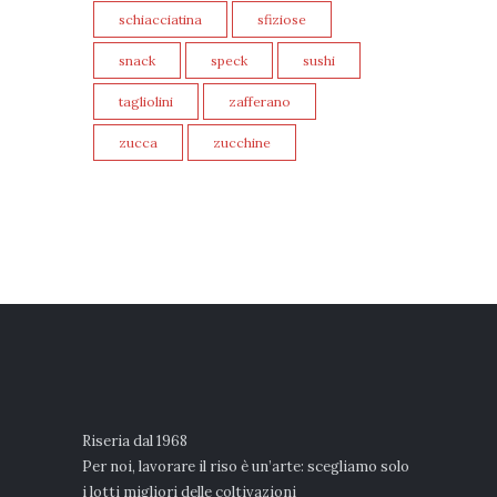
schiacciatina
sfiziose
snack
speck
sushi
tagliolini
zafferano
zucca
zucchine
Riseria dal 1968
Per noi, lavorare il riso è un’arte: scegliamo solo
i lotti migliori delle coltivazioni