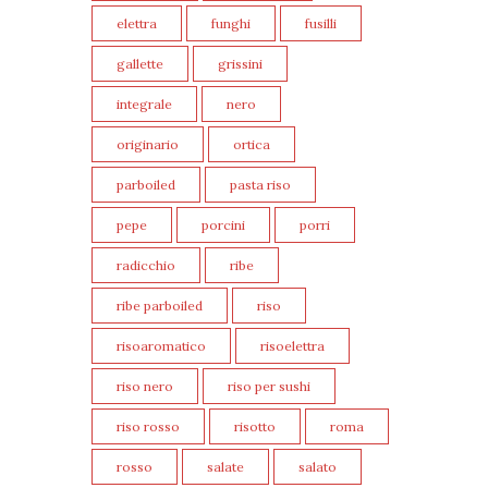
elettra
funghi
fusilli
gallette
grissini
integrale
nero
originario
ortica
parboiled
pasta riso
pepe
porcini
porri
radicchio
ribe
ribe parboiled
riso
risoaromatico
risoelettra
riso nero
riso per sushi
riso rosso
risotto
roma
rosso
salate
salato