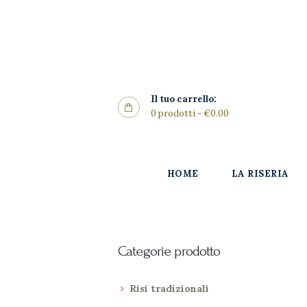
Home
La Riseria
CONTIRISO
I Risi
Il tuo carrello:
0 prodotti
-
€0.00
Punto
Vendita
HOME
LA RISERIA
Gallery
SHOP
News
Categorie prodotto
Contatti
Risi tradizionali