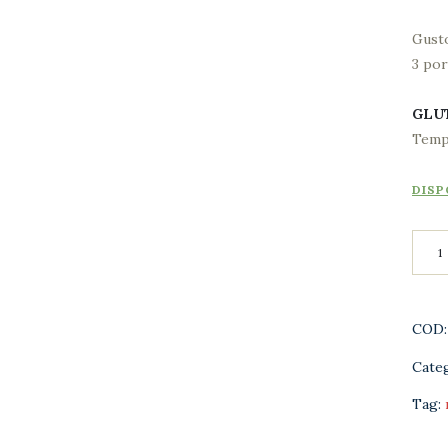
Gusto
3 por
GLU
Temp
DISP
Risot
Zucc
e
Zaff
COD
quant
Cate
Tag: