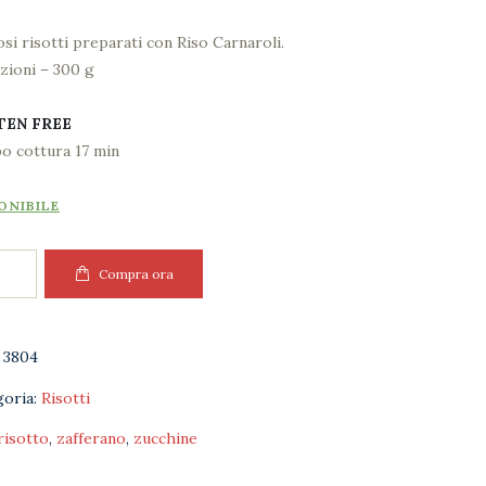
si risotti preparati con Riso Carnaroli.
zioni – 300 g
TEN FREE
o cottura 17 min
ONIBILE
to
Compra ora
hine
erano
:
3804
ità
goria:
Risotti
risotto
,
zafferano
,
zucchine