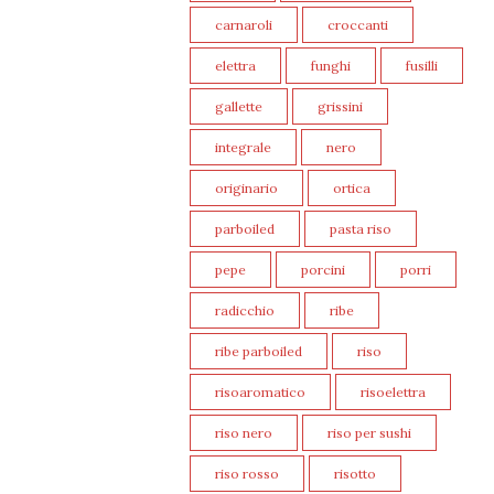
carnaroli
croccanti
elettra
funghi
fusilli
gallette
grissini
integrale
nero
originario
ortica
parboiled
pasta riso
pepe
porcini
porri
radicchio
ribe
ribe parboiled
riso
risoaromatico
risoelettra
riso nero
riso per sushi
riso rosso
risotto