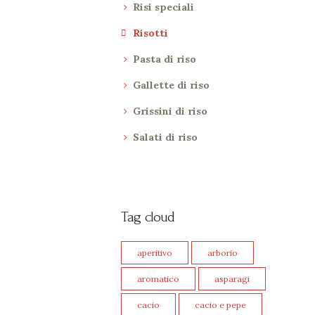
Risi speciali
Risotti
Pasta di riso
Gallette di riso
Grissini di riso
Salati di riso
Tag cloud
aperitivo
arborio
aromatico
asparagi
cacio
cacio e pepe