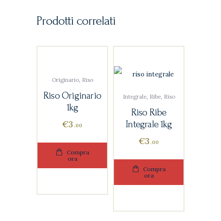
Prodotti correlati
Originario
,
Riso
Riso Originario
Integrale
,
Ribe
,
Riso
1kg
Riso Ribe
€
3
Integrale 1kg
00
€
3
00
Compra
ora
Compra
ora