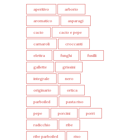
aperitivo
arborio
aromatico
asparagi
cacio
cacio e pepe
carnaroli
croccanti
elettra
funghi
fusilli
gallette
grissini
integrale
nero
originario
ortica
parboiled
pasta riso
pepe
porcini
porri
radicchio
ribe
ribe parboiled
riso