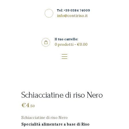
Home
Tel: +39 0384 74009
La Riseria
info@contiriso.it
CONTIRISO
I Risi
Punto Vendita
Il tuo carrello:
0 prodotti
-
€0.00
Gallery
SHOP
News
Contatti
Schiacciatine di riso Nero
€
4
50
Schiacciatine di riso Nero
Specialità alimentare a base di Riso