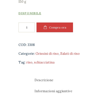
150 g
DISPONIBILE
Schiacciatine
Compra ora
di
riso
Nero
COD:
3308
quantità
Categorie:
Grissini di riso
,
Salati di riso
Tag:
riso
,
schiacciatina
Descrizione
Informazioni aggiuntive