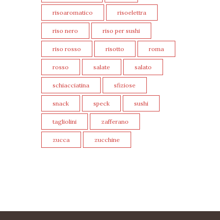
risoaromatico
risoelettra
riso nero
riso per sushi
riso rosso
risotto
roma
rosso
salate
salato
schiacciatina
sfiziose
snack
speck
sushi
tagliolini
zafferano
zucca
zucchine