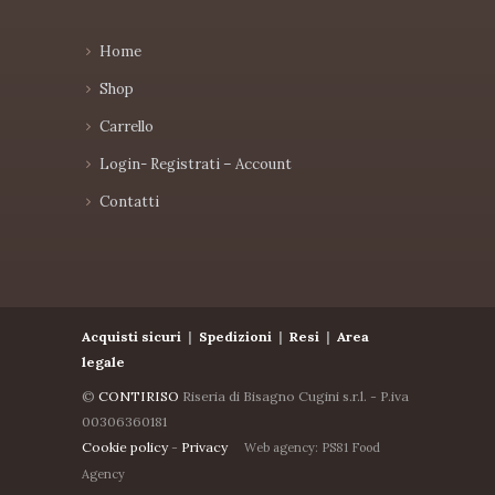
Home
Shop
Carrello
Login- Registrati – Account
Contatti
Acquisti sicuri
|
Spedizioni
|
Resi
|
Area
legale
©
CONTIRISO
Riseria di Bisagno Cugini s.r.l. - P.iva
00306360181
Cookie policy
-
Privacy
Web agency: PS81 Food
Agency