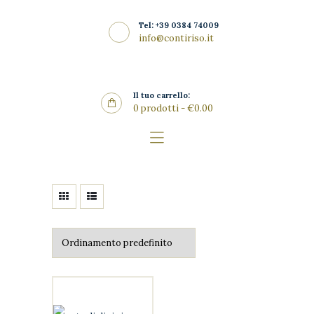
Home
Tel: +39 0384 74009
La Riseria
info@contiriso.it
CONTIRISO
I Risi
Punto Vendita
Il tuo carrello:
0 prodotti
-
€0.00
Gallery
SHOP
News
Contatti