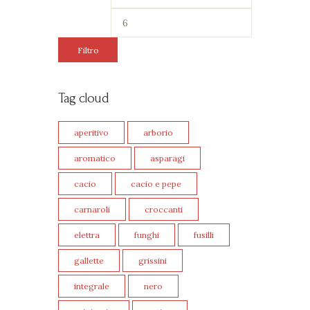
Filtro
Tag cloud
aperitivo
arborio
aromatico
asparagi
cacio
cacio e pepe
carnaroli
croccanti
elettra
funghi
fusilli
gallette
grissini
integrale
nero