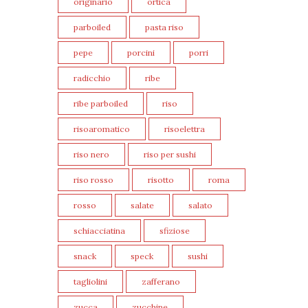
originario
ortica
parboiled
pasta riso
pepe
porcini
porri
radicchio
ribe
ribe parboiled
riso
risoaromatico
risoelettra
riso nero
riso per sushi
riso rosso
risotto
roma
rosso
salate
salato
schiacciatina
sfiziose
snack
speck
sushi
tagliolini
zafferano
zucca
zucchine