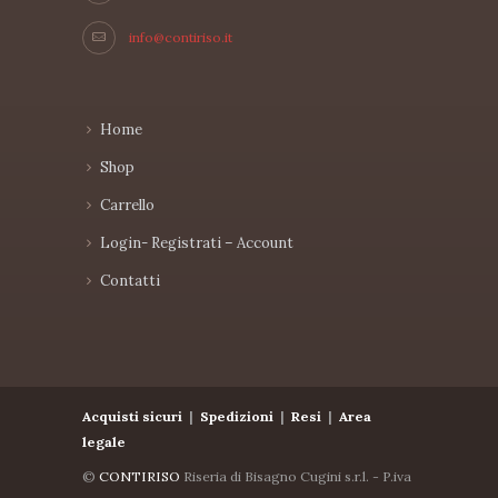
info@contiriso.it
Home
Shop
Carrello
Login- Registrati – Account
Contatti
Acquisti sicuri
|
Spedizioni
|
Resi
|
Area
legale
©
CONTIRISO
Riseria di Bisagno Cugini s.r.l. - P.iva